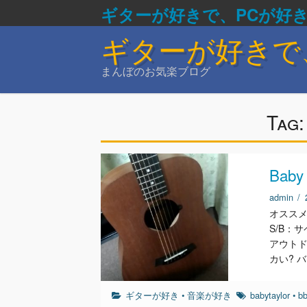
ギターが好きで、PCが好
ギターが好きで
まんぼのお気楽ブログ
Tag
Baby 
admin
/
オススメの
S/B：
アウトド
カい? 
ギターが好き
•
音楽が好き
babytaylor
•
b