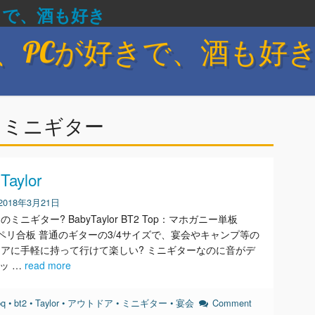
きで、酒も好き
、PCが好きで、酒も好
:
ミニギター
Taylor
2018年3月21日
ミニギター? BabyTaylor BT2 Top：マホガニー単板
サペリ合板 普通のギターの3/4サイズで、宴会やキャンプ等の
アに手軽に持って行けて楽しい? ミニギターなのに音がデ
バッ …
read more
bq
•
bt2
•
Taylor
•
アウトドア
•
ミニギター
•
宴会
Comment