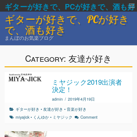
ギターが好きで、PCが好きで、酒も好
ギターが好きで、PCが好き
き
で、酒も好き
まんぼのお気楽ブログ
Category:
友達が好き
ミヤジック2019出演者
決定！
admin
/
2019年4月19日
ギターが好き
•
友達が好き
•
音楽が好き
miyajick
•
くんゆか
•
ミヤジック
Comment