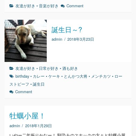
友達が好き
•
音楽が好き
Comment
誕生日～?
admin
/
2018年3月23日
友達が好き
•
日常が好き
•
酒も好き
birthday
•
カレー
•
ケーキ
•
とんかつ大将
•
メンチカツ
•
ロー
ストビーフ
•
誕生日
Comment
牡蠣小屋！
admin
/
2018年1月29日
いやー二年振りかなー！ 馴染みのスナックの方々と牡蠣小屋