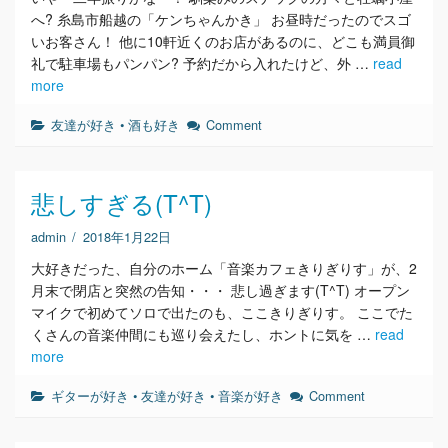
へ? 糸島市船越の「ケンちゃんかき」 お昼時だったのでスゴ
いお客さん！ 他に10軒近くのお店があるのに、どこも満員御
礼で駐車場もパンパン? 予約だから入れたけど、外 …
read
more
友達が好き
•
酒も好き
Comment
悲しすぎる(T^T)
admin
/
2018年1月22日
大好きだった、自分のホーム「音楽カフェきりぎりす」が、2
月末で閉店と突然の告知・・・ 悲し過ぎます(T^T) オープン
マイクで初めてソロで出たのも、ここきりぎりす。 ここでた
くさんの音楽仲間にも巡り会えたし、ホントに気を …
read
more
ギターが好き
•
友達が好き
•
音楽が好き
Comment